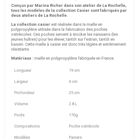
Conçus par Marina Richer dans son atelier de La Rochelle,
tous les modèles de la collection Casier sont fabriqués par
deux ateliers de La Rochelle.
La collection casier
est réalisée dans la maille en
polypropylène utilisée dans la fabrication des poches
ostréicoles. Ces poches servent à stocker les naissains (les
jeunes huîtres) pour les élever, tantôt sur l'estran, tantôt en
bassin. Cette maille à casier est donc très légère et extrêmement
résistante.
Matériaux :
maille en polypropylène fabriquée en France.
Longueur
19 cm
Largeur
6 cm
Profondeur
25 cm
Volume
2.8 L
Poids
170g
Compositions
Poche ostréicole
Modèles
Paniers