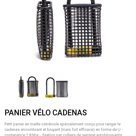
PANIER VÉLO CADENAS
Petit panier en maille ostréicole spécialement conçu pour ranger le
cadenas encombrant et bruyant (mais fort efficace) en forme de U -
contenance 2,8 litre - fixation par colliers de serrage autobloquants