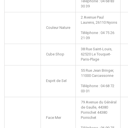
Téléphone : 04 68 83
30 39
2 Avenue Paul
Laurens,
26110
Nyons
Couleur Nature
Téléphone : 04 75 26
21 09
38 Rue Saint-Louis,
Cube Shop
62520
Le Touquet-
Paris-Plage
55 Rue Jean Bringer,
11000
Carcassonne
Esprit de Sel
Téléphone : 04 68 72
03 01
79 Avenue du Général
de Gaulle, 44380
Pornichet
44380
Face Mer
Pornichet
Téléphone : 06 99 75