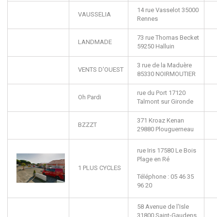
14 rue Vasselot
35000
VAUSSELIA
Rennes
73 rue Thomas Becket
LANDMADE
59250
Halluin
3 rue de la Maduère
VENTS D'OUEST
85330
NOIRMOUTIER
rue du Port
17120
Oh Pardi
Talmont sur Gironde
371 Kroaz Kenan
BZZZT
29880
Plouguerneau
rue Iris
17580
Le Bois
Plage en Ré
1 PLUS CYCLES
Téléphone : 05 46 35
96 20
58 Avenue de l'Isle
31800
Saint-Gaudens