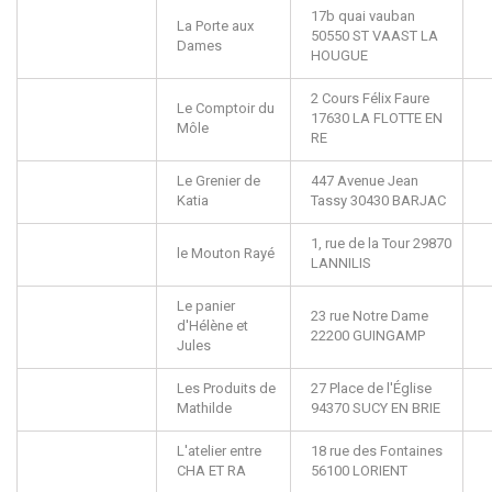
17b quai vauban
La Porte aux
50550
ST VAAST LA
Dames
HOUGUE
2 Cours Félix Faure
Le Comptoir du
17630
LA FLOTTE EN
Môle
RE
Le Grenier de
447 Avenue Jean
Katia
Tassy
30430
BARJAC
1, rue de la Tour
29870
le Mouton Rayé
LANNILIS
Le panier
23 rue Notre Dame
d'Hélène et
22200
GUINGAMP
Jules
Les Produits de
27 Place de l'Église
Mathilde
94370
SUCY EN BRIE
L'atelier entre
18 rue des Fontaines
CHA ET RA
56100
LORIENT