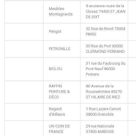
9 ancienne route de la
Meubles
Clusaz
74450
ST JEAN
Montagnards
DE SIXT
52 Rue de Rivoli
75004
Perigot
PARIS
30 Rue du Port
63000
PETRONILLE
CLERMOND FERRAND
31 rue du Faubourg du
BICLOU
Pont Neuf
86000
Poitiers
RAFFIN
80 Avenue de la
PEINTURE &
Rousselotière
85270
DÉCO
ST HILAIRE DE RIEZ
Regard
1 Rue Lazare Carnot
d'Ailleurs
38000
Grenoble
UN COIN DE
29 rue Nationale
FRANCE
37400
AMBOISE