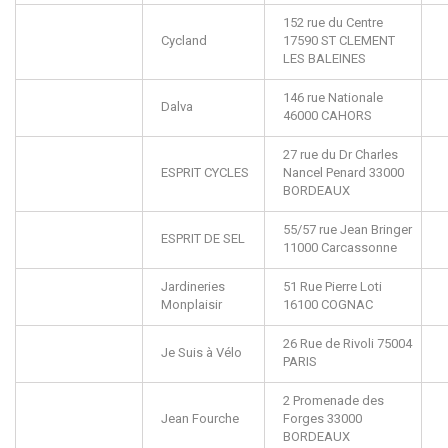
152 rue du Centre
Cycland
17590
ST CLEMENT
LES BALEINES
146 rue Nationale
Dalva
46000
CAHORS
27 rue du Dr Charles
ESPRIT CYCLES
Nancel Penard
33000
BORDEAUX
55/57 rue Jean Bringer
ESPRIT DE SEL
11000
Carcassonne
Jardineries
51 Rue Pierre Loti
Monplaisir
16100
COGNAC
26 Rue de Rivoli
75004
Je Suis à Vélo
PARIS
2 Promenade des
Jean Fourche
Forges
33000
BORDEAUX