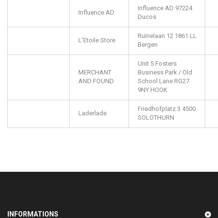
Influence AD
97224
Influence AD
Ducos
Ruïnelaan 12
1861 LL
L'Etoile Store
Bergen
Unit 5 Fosters
MERCHANT
Business Park / Old
AND FOUND
School Lane
RG27
9NY
HOOK
Friedhofplatz 3
4500
Laderlade
SOLOTHURN
INFORMATIONS