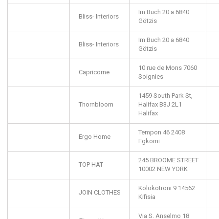
Im Buch 20 a
6840
Bliss- Interiors
Götzis
Im Buch 20 a
6840
Bliss- Interiors
Götzis
10 rue de Mons
7060
Capricorne
Soignies
1459 South Park St,
Thornbloom
Halifax
B3J 2L1
Halifax
Tempon 46
2408
Ergo Home
Egkomi
245 BROOME STREET
TOP HAT
10002
NEW YORK
Kolokotroni 9
14562
JOIN CLOTHES
Kifisia
Via S. Anselmo 18