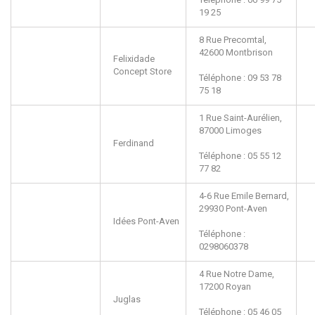
19 25
8 Rue Precomtal,
42600
Montbrison
Felixidade
Concept Store
Téléphone : 09 53 78
75 18
1 Rue Saint-Aurélien,
87000
Limoges
Ferdinand
Téléphone : 05 55 12
77 82
4-6 Rue Emile Bernard,
29930
Pont-Aven
Idées Pont-Aven
Téléphone :
0298060378
4 Rue Notre Dame,
17200
Royan
Juglas
Téléphone : 05 46 05