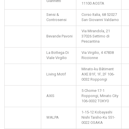
Giannetti
11100
AOSTA
Sensi &
Corso Italia, 68
52027
Controsensi
San Giovanni Valdarno
Via Mirandola, 21
Bevande Pavoni
37026
Settimo di
Pescantina
La Bottega Di
Via Virgilio, 4
47838
Viale Virgilio
Riccionne
Minato-ku Bâtiment
Living Motif
AXE B1F, 1F, 2F
106-
0032
Roppongi
5 Chome-17-1
AXIS
Roppongi,
Minato City
106-0032
TOKYO
1-15-12 Kobayashi
WALPA
Nishi
Taisho-Ku
551-
0022
OSAKA