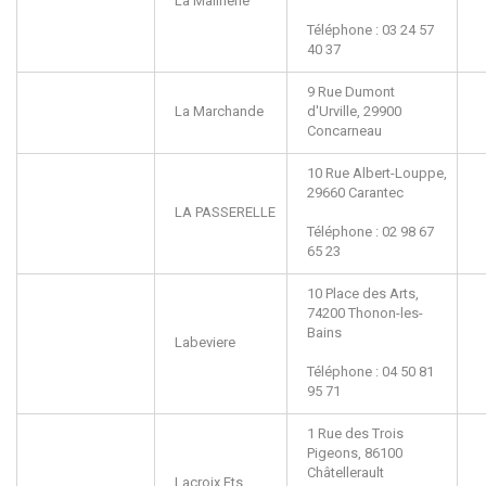
La Malinerie
Téléphone : 03 24 57
40 37
9 Rue Dumont
La Marchande
d'Urville,
29900
Concarneau
10 Rue Albert-Louppe,
29660
Carantec
LA PASSERELLE
Téléphone : 02 98 67
65 23
10 Place des Arts,
74200
Thonon-les-
Bains
Labeviere
Téléphone : 04 50 81
95 71
1 Rue des Trois
Pigeons,
86100
Châtellerault
Lacroix Ets