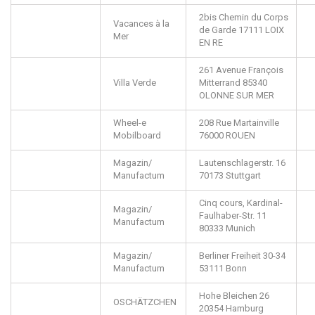
2bis Chemin du Corps
Vacances à la
de Garde
17111
LOIX
Mer
EN RE
261 Avenue François
Villa Verde
Mitterrand
85340
OLONNE SUR MER
Wheel-e
208 Rue Martainville
Mobilboard
76000
ROUEN
Magazin/
Lautenschlagerstr. 16
Manufactum
70173
Stuttgart
Cinq cours, Kardinal-
Magazin/
Faulhaber-Str. 11
Manufactum
80333
Munich
Magazin/
Berliner Freiheit 30-34
Manufactum
53111
Bonn
Hohe Bleichen 26
OSCHÄTZCHEN
20354
Hamburg