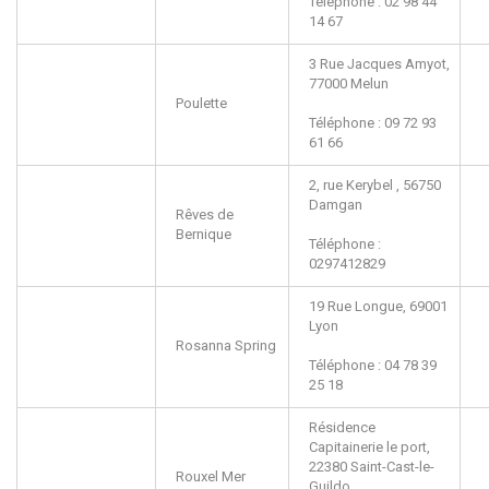
Téléphone : 02 98 44
14 67
3 Rue Jacques Amyot,
77000
Melun
Poulette
Téléphone : 09 72 93
61 66
2, rue Kerybel ,
56750
Damgan
Rêves de
Bernique
Téléphone :
0297412829
19 Rue Longue,
69001
Lyon
Rosanna Spring
Téléphone : 04 78 39
25 18
Résidence
Capitainerie le port,
22380
Saint-Cast-le-
Rouxel Mer
Guildo