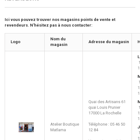
Ici vous pouvez trouver nos magasins points de vente et
revendeurs. N'hésitez pas à nous contacter:
Nom du
Logo
Adresse du magasin
H
magasin
L
1
M
1
1
Quai des Artisans 61
M
quai Louis Prunier
17000
La Rochelle
1
1
Atelier Boutique
Téléphone : 05 46 50
J
Matlama
12 84
1