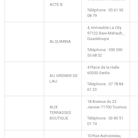
ACTE B
Téléphone : 05 61 95
08 79
4, Immeuble La City
97122
Baie-Mahault, ,
Guadeloupe
ALQUIMINA
Téléphone : 590 590
55 68 32
4 Place de la Halle
60300
Senlis
AU GRENIER DE
LAU
Téléphone : 07 78 84
61 23
18 Avenue du 23
AUX
Janvier
71700
Tournus
TERRASSES
BOUTIQUE
Téléphone : 03 85 51
01 74
10 Rue Autrusseau,