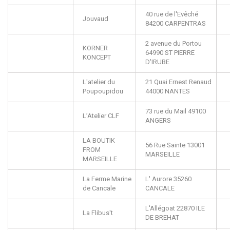
40 rue de l'Evêché
Jouvaud
84200
CARPENTRAS
2 avenue du Portou
KORNER
64990
ST PIERRE
KONCEPT
D'IRUBE
L'atelier du
21 Quai Ernest Renaud
Poupoupidou
44000
NANTES
73 rue du Mail
49100
L’Atelier CLF
ANGERS
LA BOUTIK
56 Rue Sainte
13001
FROM
MARSEILLE
MARSEILLE
La Ferme Marine
L' Aurore
35260
de Cancale
CANCALE
L'Allégoat
22870
ILE
La Flibus't
DE BREHAT