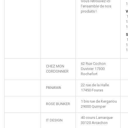
Vous retrouvez ici
1
l'ensemble de nos
produits !
V
1
1
S
1
1
62 Rue Cochon
CHEZ MON
Duvivier
17300
CORDONNIER
Rochefort
22 rue de la Halle
PANAMA
17450
Fouras
1 bis rue de Kergariou
ROSE BUNKER
29000
Quimper
40 cours Lamarque
IT DESIGN
33120
Arcachon