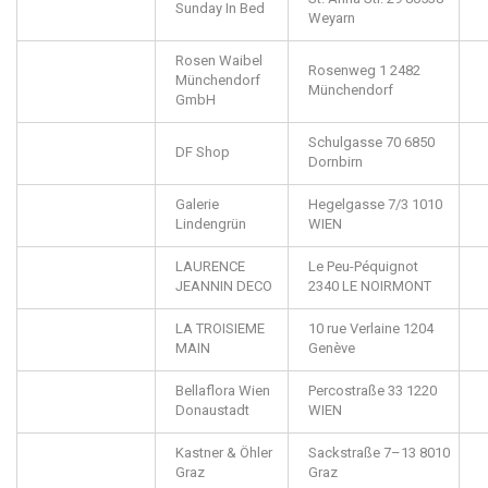
Sunday In Bed
Weyarn
Rosen Waibel
Rosenweg 1
2482
Münchendorf
Münchendorf
GmbH
Schulgasse 70
6850
DF Shop
Dornbirn
Galerie
Hegelgasse 7/3
1010
Lindengrün
WIEN
LAURENCE
Le Peu-Péquignot
JEANNIN DECO
2340
LE NOIRMONT
LA TROISIEME
10 rue Verlaine
1204
MAIN
Genève
Bellaflora Wien
Percostraße 33
1220
Donaustadt
WIEN
Kastner & Öhler
Sackstraße 7–13
8010
Graz
Graz