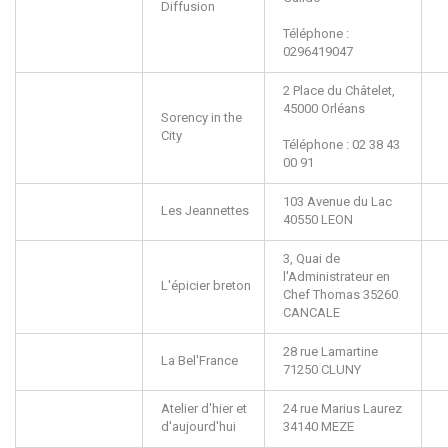
Diffusion
Téléphone :
0296419047
2 Place du Châtelet,
45000
Orléans
Sorency in the
City
Téléphone : 02 38 43
00 91
103 Avenue du Lac
Les Jeannettes
40550
LEON
3, Quai de
l'Administrateur en
L'épicier breton
Chef Thomas
35260
CANCALE
28 rue Lamartine
La Bel'France
71250
CLUNY
Atelier d'hier et
24 rue Marius Laurez
d'aujourd'hui
34140
MEZE