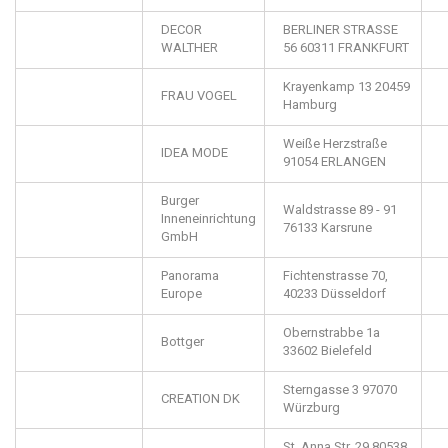
DECOR
BERLINER STRASSE
WALTHER
56
60311
FRANKFURT
Krayenkamp 13
20459
FRAU VOGEL
Hamburg
Weiße Herzstraße
IDEA MODE
91054
ERLANGEN
Burger
Waldstrasse 89 - 91
Inneneinrichtung
76133
Karsrune
GmbH
Panorama
Fichtenstrasse 70,
Europe
40233
Düsseldorf
Obernstrabbe 1a
Bottger
33602
Bielefeld
Sterngasse 3
97070
CREATION DK
Würzburg
St. Anna Str. 29
80538