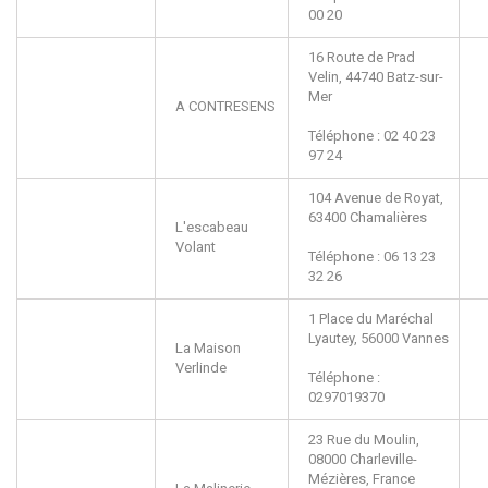
00 20
16 Route de Prad
Velin,
44740
Batz-sur-
Mer
A CONTRESENS
Téléphone : 02 40 23
97 24
104 Avenue de Royat,
63400
Chamalières
L'escabeau
Volant
Téléphone : 06 13 23
32 26
1 Place du Maréchal
Lyautey,
56000
Vannes
La Maison
Verlinde
Téléphone :
0297019370
23 Rue du Moulin,
08000
Charleville-
Mézières, France