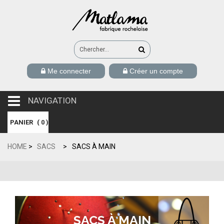
Me connecter
Créer un compte
NAVIGATION
navigation
PANIER
(
0
)
HOME
>
SACS
>
SACS À MAIN
SACS À MAIN