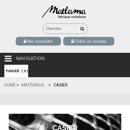
Me connecter
Créer un compte
NAVIGATION
navigation
PANIER
(
0
)
HOME
>
MATÉRIAUX
>
CASIER
CASIER